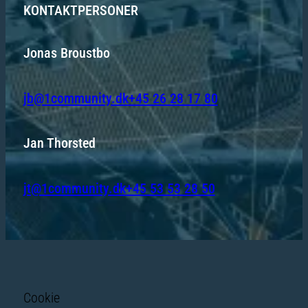
KONTAKTPERSONER
Jonas Broustbo
jb@1community.dk
+45 26 28 17 80
Jan Thorsted
jt@1community.dk
+45 53 53 28 50
Cookie