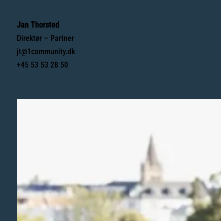
Jan Thorsted
Direktør – Partner
jt@1community.dk
+45 53 53 28 50