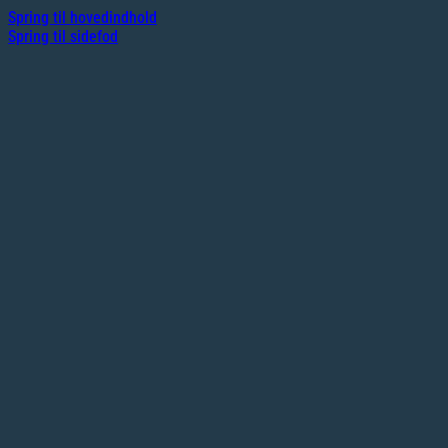
Spring til hovedindhold
Spring til sidefod