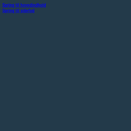
Spring til hovedindhold
Spring til sidefod