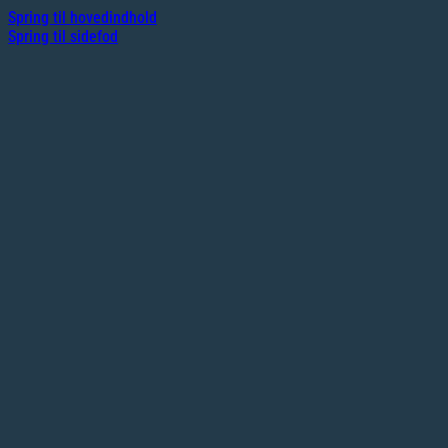
Spring til hovedindhold
Spring til sidefod