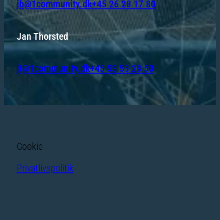
jb@1community.dk
+45 26 28 17 80
Jan Thorsted
jt@1community.dk
+45 53 53 28 50
Cookie
Privatlivspolitik