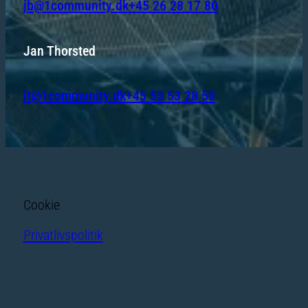
jb@1community.dk
+45 26 28 17 80
Jan Thorsted
jt@1community.dk
+45 53 53 28 50
Cookie
Privatlivspolitik