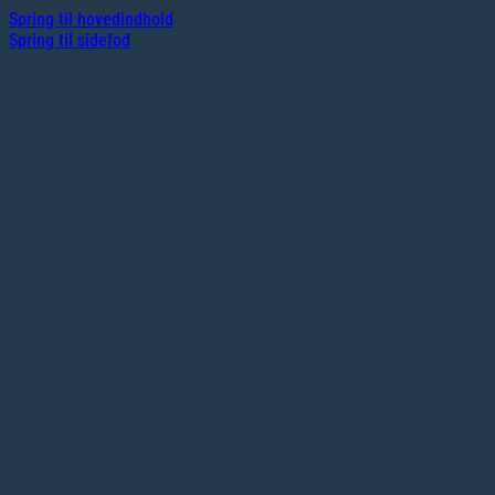
Spring til hovedindhold
Spring til sidefod