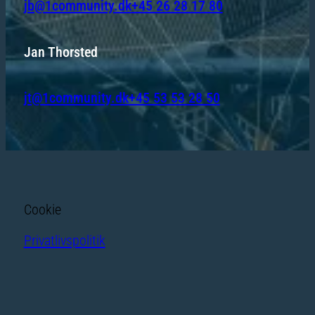
jb@1community.dk
+45 26 28 17 80
Jan Thorsted
jt@1community.dk
+45 53 53 28 50
Cookie
Privatlivspolitik