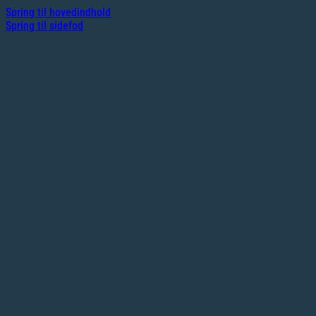
Spring til hovedindhold
Spring til sidefod