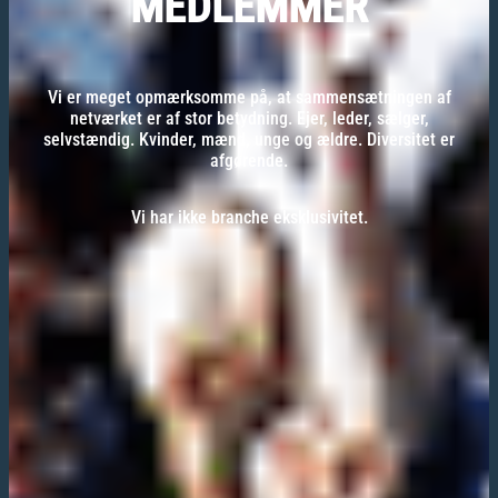
MEDLEMMER
Vi er meget opmærksomme på, at sammensætningen af
netværket er af stor betydning. Ejer, leder, sælger,
selvstændig. Kvinder, mænd, unge og ældre. Diversitet er
afgørende.
Vi har ikke branche eksklusivitet.