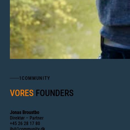
1COMMUNITY
VORES
FOUNDERS
Jonas Broustbo
Direktør – Partner
+45 26 28 17 80
jb@1community.dk