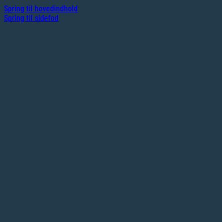
Spring til hovedindhold
Spring til sidefod