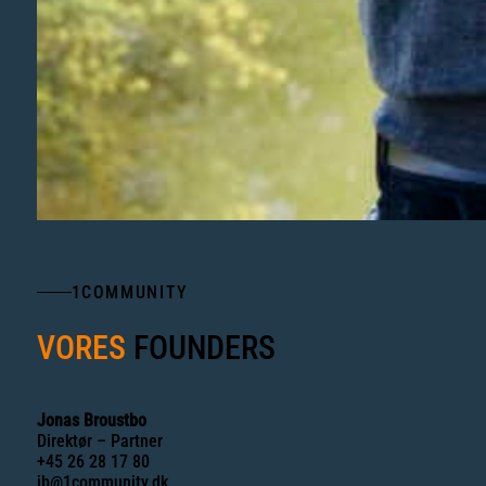
1COMMUNITY
VORES
FOUNDERS
Jonas Broustbo
Direktør – Partner
+45 26 28 17 80
jb@1community.dk