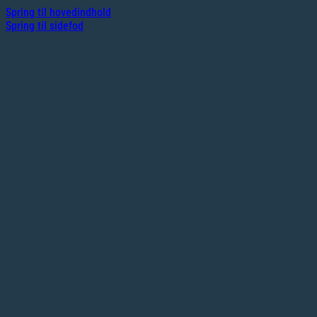
Spring til hovedindhold
Spring til sidefod