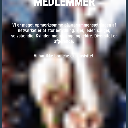
MEDLEMMER
Vi er meget opmærksomme på, at sammensætningen af
netværket er af stor betydning. Ejer, leder, sælger,
selvstændig. Kvinder, mænd, unge og ældre. Diversitet er
afgørende.
Vi har ikke branche eksklusivitet.