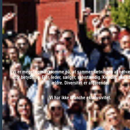
Vi er meget opmærksomme på, at sammensætningen af netvær
stor betydning. Ejer, leder, sælger, selvstændig. Kvinder, mæn
ældre. Diversitet er afgørende.
Vi har ikke branche eksklusivitet.