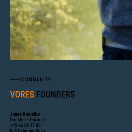
1COMMUNITY
VORES
FOUNDERS
Jonas Broustbo
Direktør – Partner
+45 26 28 17 80
jb@1community.dk