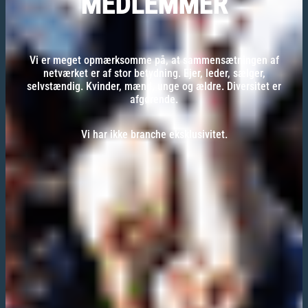
MEDLEMMER
Vi er meget opmærksomme på, at sammensætningen af
netværket er af stor betydning. Ejer, leder, sælger,
selvstændig. Kvinder, mænd, unge og ældre. Diversitet er
afgørende.
Vi har ikke branche eksklusivitet.