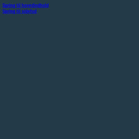
Spring til hovedindhold
Spring til sidefod