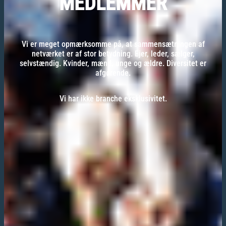
MEDLEMMER
Vi er meget opmærksomme på, at sammensætningen af
netværket er af stor betydning. Ejer, leder, sælger,
selvstændig. Kvinder, mænd, unge og ældre. Diversitet er
afgørende.
Vi har ikke branche eksklusivitet.