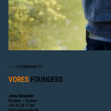
1COMMUNITY
VORES
FOUNDERS
Jonas Broustbo
Direktør – Partner
+45 26 28 17 80
jb@1community.dk