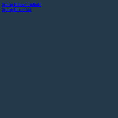
Spring til hovedindhold
Spring til sidefod