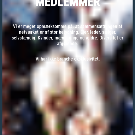
MEDLEMMER
Vi er meget opmærksomme på, at sammensætningen af
netværket er af stor betydning. Ejer, leder, sælger,
selvstændig. Kvinder, mænd, unge og ældre. Diversitet er
afgørende.
Vi har ikke branche eksklusivitet.