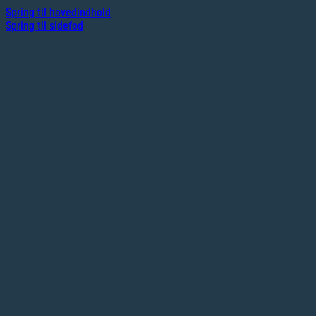
Spring til hovedindhold
Spring til sidefod