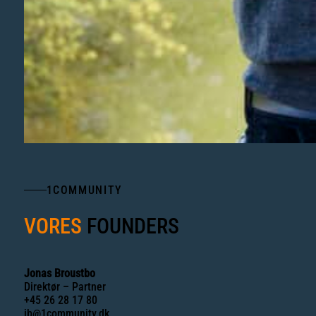
1COMMUNITY
VORES
FOUNDERS
Jonas Broustbo
Direktør – Partner
+45 26 28 17 80
jb@1community.dk