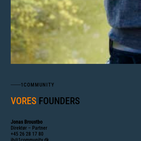
1COMMUNITY
VORES
FOUNDERS
Jonas Broustbo
Direktør – Partner
+45 26 28 17 80
jb@1community.dk