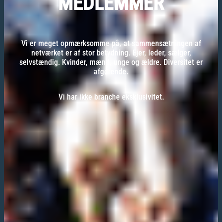
MEDLEMMER
Vi er meget opmærksomme på, at sammensætningen af
netværket er af stor betydning. Ejer, leder, sælger,
selvstændig. Kvinder, mænd, unge og ældre. Diversitet er
afgørende.
Vi har ikke branche eksklusivitet.