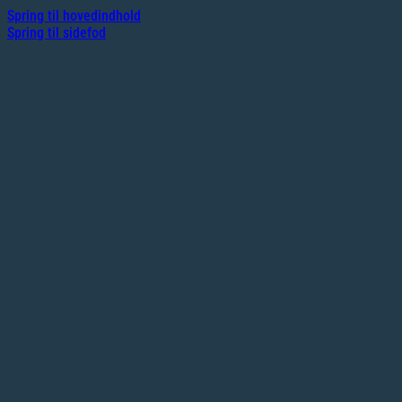
Spring til hovedindhold
Spring til sidefod