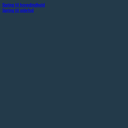
Spring til hovedindhold
Spring til sidefod