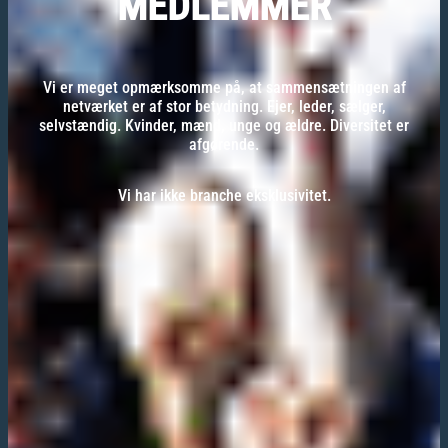
MEDLEMMER
Vi er meget opmærksomme på, at sammensætningen af
netværket er af stor betydning. Ejer, leder, sælger,
selvstændig. Kvinder, mænd, unge og ældre. Diversitet er
afgørende.
Vi har ikke branche eksklusivitet.