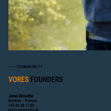
1COMMUNITY
VORES
FOUNDERS
Jonas Broustbo
Direktør – Partner
+45 26 28 17 80
jb@1community.dk