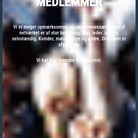
MEDLEMMER
Vi er meget opmærksomme på, at sammensætningen af
netværket er af stor betydning. Ejer, leder, sælger,
selvstændig. Kvinder, mænd, unge og ældre. Diversitet er
afgørende.
Vi har ikke branche eksklusivitet.