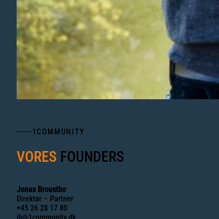
1COMMUNITY
VORES
FOUNDERS
Jonas Broustbo
Direktør – Partner
+45 26 28 17 80
jb@1community.dk