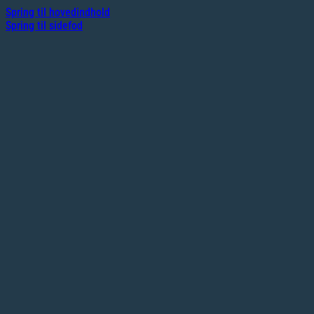
Spring til hovedindhold
Spring til sidefod