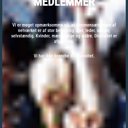
MEDLEMMER
Vi er meget opmærksomme på, at sammensætningen af
netværket er af stor betydning. Ejer, leder, sælger,
selvstændig. Kvinder, mænd, unge og ældre. Diversitet er
afgørende.
Vi har ikke branche eksklusivitet.