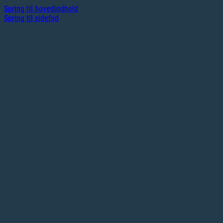
Spring til hovedindhold
Spring til sidefod