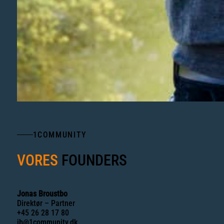
1COMMUNITY
VORES
FOUNDERS
Jonas Broustbo
Direktør – Partner
+45 26 28 17 80
jb@1community.dk