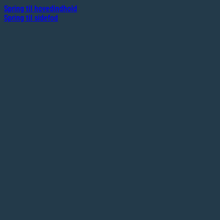
Spring til hovedindhold
Spring til sidefod