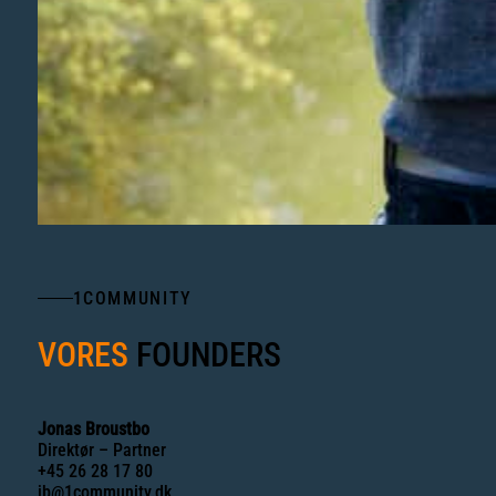
1COMMUNITY
VORES
FOUNDERS
Jonas Broustbo
Direktør – Partner
+45 26 28 17 80
jb@1community.dk