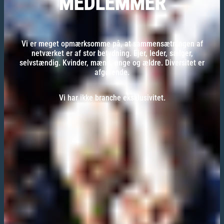
MEDLEMMER
Vi er meget opmærksomme på, at sammensætningen af
netværket er af stor betydning. Ejer, leder, sælger,
selvstændig. Kvinder, mænd, unge og ældre. Diversitet er
afgørende.
Vi har ikke branche eksklusivitet.