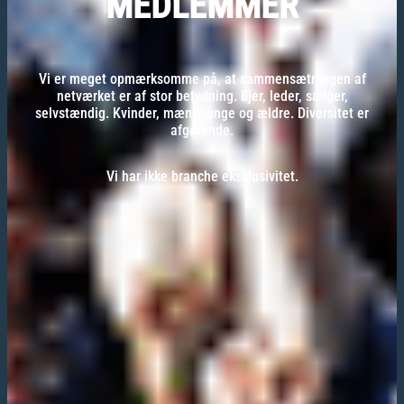
MEDLEMMER
Vi er meget opmærksomme på, at sammensætningen af
netværket er af stor betydning. Ejer, leder, sælger,
selvstændig. Kvinder, mænd, unge og ældre. Diversitet er
afgørende.
Vi har ikke branche eksklusivitet.