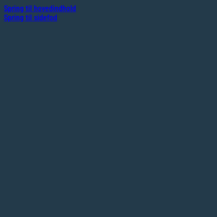
Spring til hovedindhold
Spring til sidefod