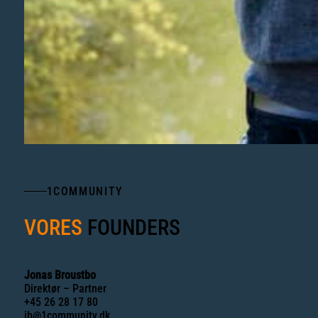
1COMMUNITY
VORES
FOUNDERS
Jonas Broustbo
Direktør – Partner
+45 26 28 17 80
jb@1community.dk