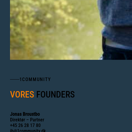
1COMMUNITY
VORES
FOUNDERS
Jonas Broustbo
Direktør – Partner
+45 26 28 17 80
jb@1community.dk