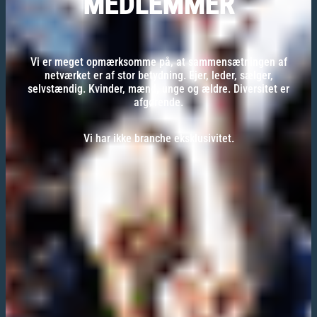
MEDLEMMER
Vi er meget opmærksomme på, at sammensætningen af
netværket er af stor betydning. Ejer, leder, sælger,
selvstændig. Kvinder, mænd, unge og ældre. Diversitet er
afgørende.
Vi har ikke branche eksklusivitet.