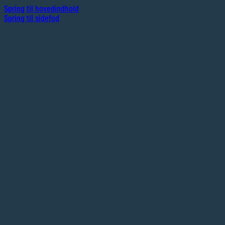
Spring til hovedindhold
Spring til sidefod