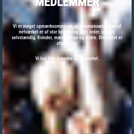
MEDLEMMER
Vi er meget opmærksomme på, at sammensætningen af
netværket er af stor betydning. Ejer, leder, sælger,
selvstændig. Kvinder, mænd, unge og ældre. Diversitet er
afgørende.
Vi har ikke branche eksklusivitet.