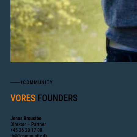
1COMMUNITY
VORES
FOUNDERS
Jonas Broustbo
Direktør – Partner
+45 26 28 17 80
jb@1community.dk