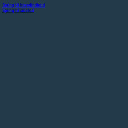
Spring til hovedindhold
Spring til sidefod