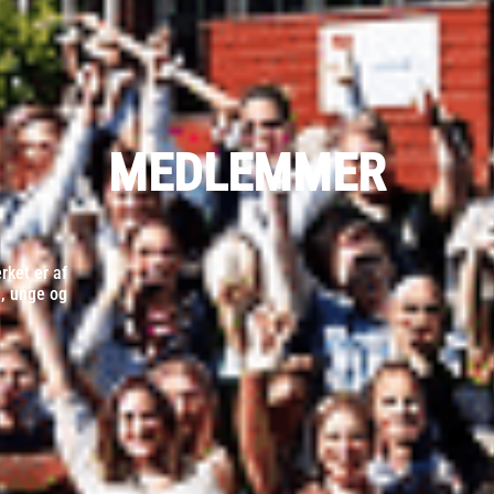
MEDLEMMER
ket er af
d, unge og