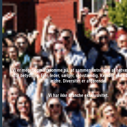
Vi er meget opmærksomme på, at sammensætningen af netvær
stor betydning. Ejer, leder, sælger, selvstændig. Kvinder, mæn
ældre. Diversitet er afgørende.
Vi har ikke branche eksklusivitet.