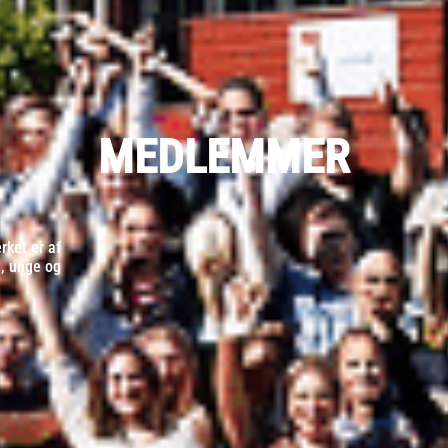
MEDLEMMER
ket er af
d, unge og