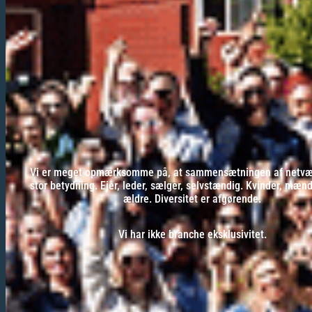
Vi er meget opmærksomme på, at sammensætningen af netvær
stor betydning. Ejer, leder, sælger, selvstændig. Kvinder, mæn
ældre. Diversitet er afgørende.
Vi har ikke branche eksklusivitet.