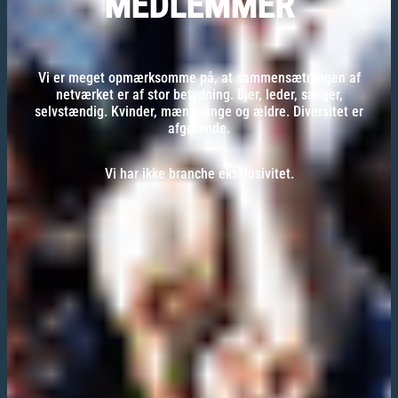
MEDLEMMER
Vi er meget opmærksomme på, at sammensætningen af
netværket er af stor betydning. Ejer, leder, sælger,
selvstændig. Kvinder, mænd, unge og ældre. Diversitet er
afgørende.
Vi har ikke branche eksklusivitet.