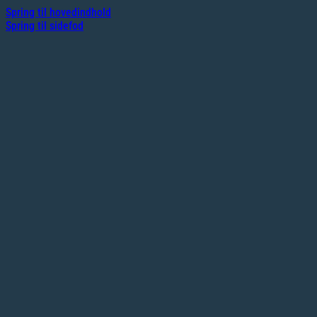
Spring til hovedindhold
Spring til sidefod