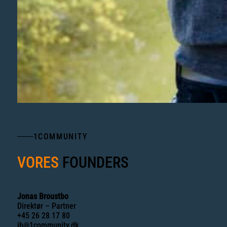
1COMMUNITY
VORES
FOUNDERS
Jonas Broustbo
Direktør – Partner
+45 26 28 17 80
jb@1community.dk