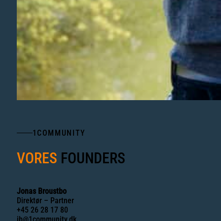
1COMMUNITY
VORES
FOUNDERS
Jonas Broustbo
Direktør – Partner
+45 26 28 17 80
jb@1community.dk