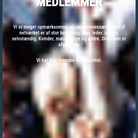
MEDLEMMER
Vi er meget opmærksomme på, at sammensætningen af
netværket er af stor betydning. Ejer, leder, sælger,
selvstændig. Kvinder, mænd, unge og ældre. Diversitet er
afgørende.
Vi har ikke branche eksklusivitet.