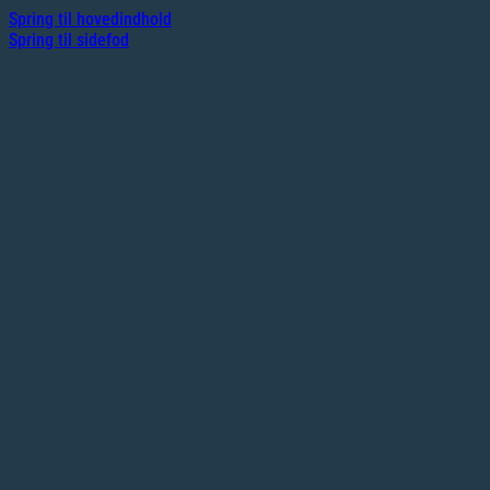
Spring til hovedindhold
Spring til sidefod