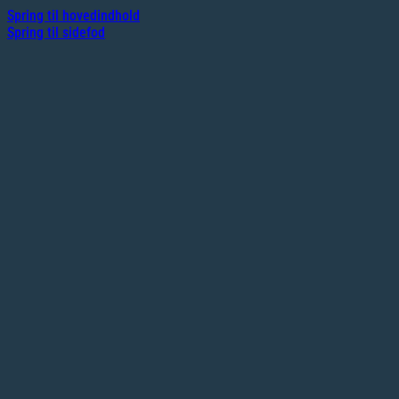
Spring til hovedindhold
Spring til sidefod