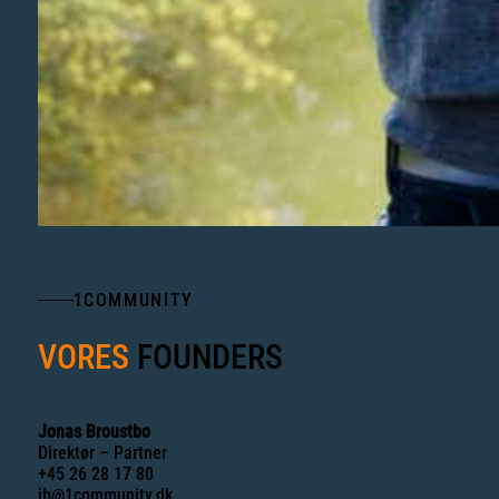
1COMMUNITY
VORES
FOUNDERS
Jonas Broustbo
Direktør – Partner
+45 26 28 17 80
jb@1community.dk