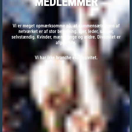
MEDLEMMER
Vi er meget opmærksomme på, at sammensætningen af
netværket er af stor betydning. Ejer, leder, sælger,
selvstændig. Kvinder, mænd, unge og ældre. Diversitet er
afgørende.
Vi har ikke branche eksklusivitet.