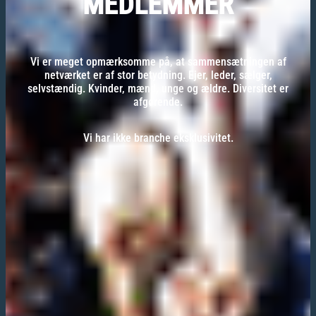
MEDLEMMER
Vi er meget opmærksomme på, at sammensætningen af
netværket er af stor betydning. Ejer, leder, sælger,
selvstændig. Kvinder, mænd, unge og ældre. Diversitet er
afgørende.
Vi har ikke branche eksklusivitet.