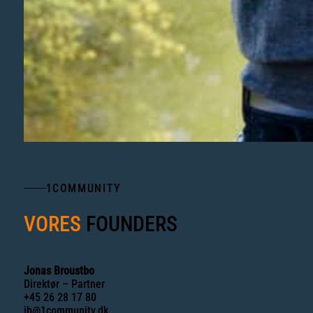
1COMMUNITY
VORES
FOUNDERS
Jonas Broustbo
Direktør – Partner
+45 26 28 17 80
jb@1community.dk