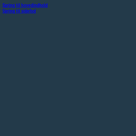
Spring til hovedindhold
Spring til sidefod