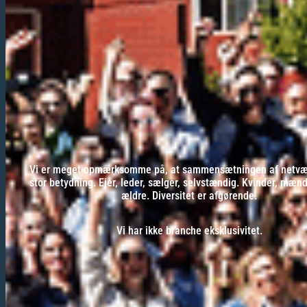
Vi er meget opmærksomme på, at sammensætningen af netvær
stor betydning. Ejer, leder, sælger, selvstændig. Kvinder, mæn
ældre. Diversitet er afgørende.
Vi har ikke branche eksklusivitet.