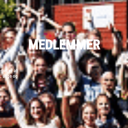
MEDLEMMER
ket er af
d, unge og