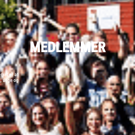
MEDLEMMER
ket er af
d, unge og