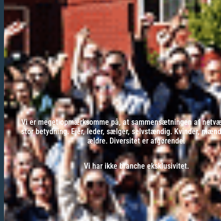
Vi er meget opmærksomme på, at sammensætningen af netvær
stor betydning. Ejer, leder, sælger, selvstændig. Kvinder, mæn
ældre. Diversitet er afgørende.
Vi har ikke branche eksklusivitet.