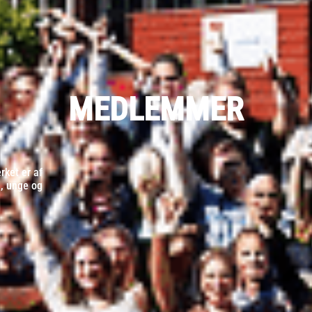
MEDLEMMER
ket er af
d, unge og