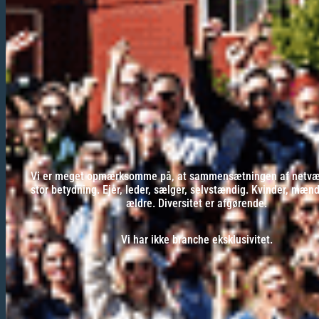
Vi er meget opmærksomme på, at sammensætningen af netvær
stor betydning. Ejer, leder, sælger, selvstændig. Kvinder, mæn
ældre. Diversitet er afgørende.
Vi har ikke branche eksklusivitet.