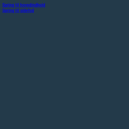
Spring til hovedindhold
Spring til sidefod