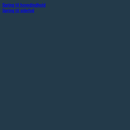
Spring til hovedindhold
Spring til sidefod